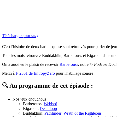
Télécharger
( 200 Mo )
C'est l'histoire de deux barbus qui se sont retrouvés pour parler de jeux
Tous les mois retrouvez Buddakhiin, Barberouss et Bigaston dans une l
On a aussi eu le plaisir de recevoir
Barberouss
, notre ✨
Podcast Doct
Merci à
F-2301 de EntropyZero
pour l'habillage sonore !
🔍 Au programme de cet épisode :
Nos jeux chouchous!
Barberouss:
Webbed
Bigaston:
Deathloop
Buddakhiin:
Pathfinder: Wrath of the Righteous