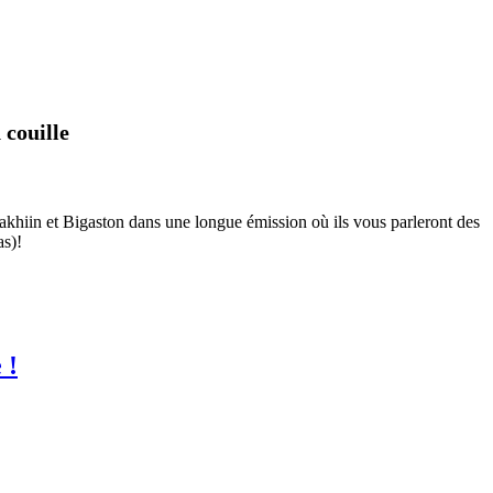
 couille
ddakhiin et Bigaston dans une longue émission où ils vous parleront des
as)!
 !