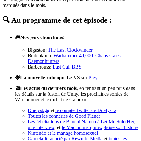
marqués dans le mois.
🔍 Au programme de cet épisode :
🎮Nos jeux chouchous!
Bigaston:
The Last Clockwinder
Buddakhiin:
Warhammer 40,000: Chaos Gate -
Daemonhunters
Barberouss:
Last Call BBS
🌟La nouvelle rubrique
Le VS sur
Prey
📰Les actus du derniers mois
, en rentrant un peu plus dans
les détails sur la fusion de Unity, les prochaines sorties de
Warhammer et le rachat de Gamekult
Duelyst.gg
et
le compte Twitter de Duelyst 2
Toutes les conneries de Good Planet
Les félicitations de Bandai Namco à Let Me Solo Her
,
une interview
, et
le Machinima qui explique son histoire
Nintendo et le mariage homosexuel
Gamekult racheté par Reworld Media
et
toutes les