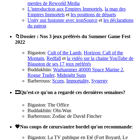
merdes de Reworld Media
L'introduction aux Empires Immortels
,
la map des
Empires Immortels
et
les positions de départs
Unity qui fusionne avec ironSource
et
les déclarations
du patron
📁Dossier : Nos 3 jeux préférés du Summer Game Fest
2022
Bigaston:
Cult of the Lamb
,
Horizon: Call of the
Montain
,
Redfall
et
la vidéo sur la chaine YouTube de
Bigaston de ses 17 jeux préférés
Buddakhiin:
Warhammer 40000 Space Marine 2
,
Rogue Trader
,
Midnight Suns
Barberouss:
Scorn
,
Immortality
,
Synergy
🎞️Qu'est-ce qu'on a regardé ces dernières semaines?
Bigaston: The Office
Buddakhiin: Obi-Wan
Barberouss: Zodiac de David Fincher
💖Nos coups de cœurs/autre bordel qu'on recommande
:
Bigaston: La TV publique en Eté (Fort Boyard, Le