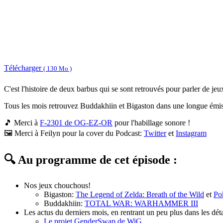
Télécharger
( 130 Mo )
C'est l'histoire de deux barbus qui se sont retrouvés pour parler de jeux
Tous les mois retrouvez Buddakhiin et Bigaston dans une longue émissi
🎵 Merci à
F-2301 de OG-EZ-OR
pour l'habillage sonore !
🖼 Merci à Feilyn pour la cover du Podcast:
Twitter
et
Instagram
🔍 Au programme de cet épisode :
Nos jeux chouchous!
Bigaston:
The Legend of Zelda: Breath of the Wild
et
Po
Buddakhiin:
TOTAL WAR: WARHAMMER III
Les actus du derniers mois, en rentrant un peu plus dans les déta
Le projet GenderSwap de WiG