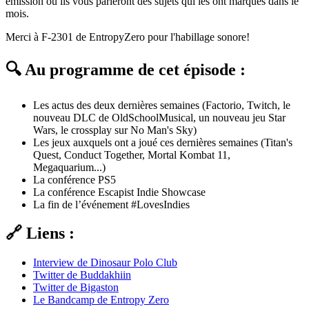
émission où ils vous parleront des sujets qui les ont marqués dans le
mois.
Merci à F-2301 de EntropyZero pour l'habillage sonore!
🔍 Au programme de cet épisode :
Les actus des deux dernières semaines (Factorio, Twitch, le
nouveau DLC de OldSchoolMusical, un nouveau jeu Star
Wars, le crossplay sur No Man's Sky)
Les jeux auxquels ont a joué ces dernières semaines (Titan's
Quest, Conduct Together, Mortal Kombat 11,
Megaquarium...)
La conférence PS5
La conférence Escapist Indie Showcase
La fin de l’événement #LovesIndies
🔗 Liens :
Interview de Dinosaur Polo Club
Twitter de Buddakhiin
Twitter de Bigaston
Le Bandcamp de Entropy Zero